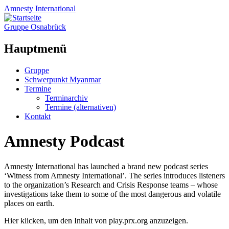
Amnesty
International
Gruppe Osnabrück
Hauptmenü
Zum
Gruppe
Inhalt
Schwerpunkt Myanmar
springen
Termine
Terminarchiv
Termine (alternativen)
Kontakt
Amnesty Podcast
Amnesty International has launched a brand new podcast series
‘Witness from Amnesty International’. The series introduces listeners
to the organization’s Research and Crisis Response teams – whose
investigations take them to some of the most dangerous and volatile
places on earth.
Inhalt
Hier klicken, um den Inhalt von play.prx.org anzuzeigen.
von